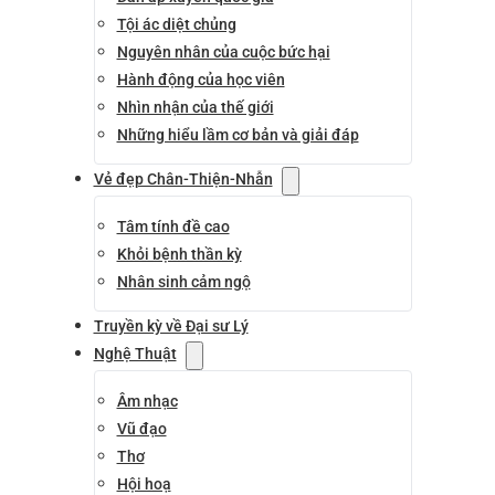
Tội ác diệt chủng
Nguyên nhân của cuộc bức hại
Hành động của học viên
Nhìn nhận của thế giới
Những hiểu lầm cơ bản và giải đáp
Vẻ đẹp Chân-Thiện-Nhẫn
Tâm tính đề cao
Khỏi bệnh thần kỳ
Nhân sinh cảm ngộ
Truyền kỳ về Đại sư Lý
Nghệ Thuật
Âm nhạc
Vũ đạo
Thơ
Hội hoạ