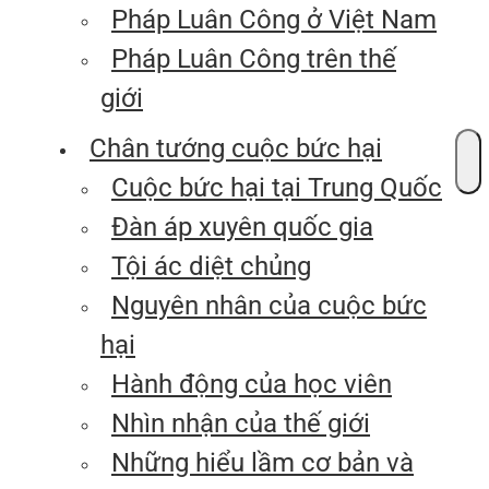
Pháp Luân Công ở Việt Nam
Pháp Luân Công trên thế
giới
Chân tướng cuộc bức hại
Cuộc bức hại tại Trung Quốc
Đàn áp xuyên quốc gia
Tội ác diệt chủng
Nguyên nhân của cuộc bức
hại
Hành động của học viên
Nhìn nhận của thế giới
Những hiểu lầm cơ bản và