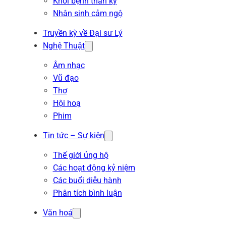
Khỏi bệnh thần kỳ
Nhân sinh cảm ngộ
Truyền kỳ về Đại sư Lý
Nghệ Thuật
Âm nhạc
Vũ đạo
Thơ
Hội hoạ
Phim
Tin tức – Sự kiện
Thế giới ủng hộ
Các hoạt động kỷ niệm
Các buổi diễu hành
Phân tích bình luận
Văn hoá