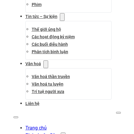
Phim
Tin tức – Sự kiện
Thế giới ủng hộ
Các hoạt động kỷ niệm
Các buổi diễu hành
Phân tích bình luận
Văn hoá
Văn hoá thần truyền
Văn hoá tu luyện
Trí tuệ người xưa
Liên hệ
Trang chủ