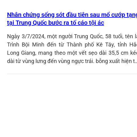
Nhân chứng sống sót đầu tiên sau mổ cướp tạn
tại Trung Quốc bước ra tố cáo tội ác
Ngày 3/7/2024, một người Trung Quốc, 58 tuổi, tên l
Trình Bội Minh đến từ Thành phố Kê Tây, tỉnh Hắ
Long Giang, mang theo một vết sẹo dài 35,5 cm ké
dài từ vùng lưng đến vùng ngực trái. bỗng xuất hiện tạ
Washington, Hoa Kỳ để kể với thế giới về câu chuyệ
của ông.