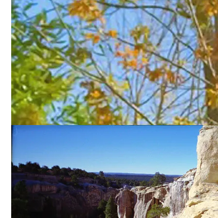
Vẻ đẹp Chân-Thiện-Nhẫn
“Chân-Thiện-Nhẫn” là Phật Pháp, “là tiêu chuẩn duy nhất” để nh
định một người là tốt hay xấu. Một người Chân thành, Thiệ
lương, Nhẫn nhịn là một người tốt, một người có Đức. Đức c
thể đem đến cho con người hạnh phúc, danh vọng, phú quý và s
trường thọ. Đức cũng có thể đem lại phúc lộc cho con cháu.