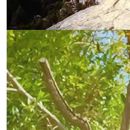
Truyền kỳ về Đại sư Lý
Đại sư Lý Hồng Chí là người sáng lập và hồng truyền Pháp Luâ
Công tại Trung Quốc cũng như trên toàn thế giới. Vì những giá t
tốt đẹp mà Pháp Luân Công mang lại cho con người và cho x
hội, Đại sư Lý Hồng Chí đã nhận được hơn 5000 giải thưởng, t
công nhận… từ các tổ chức, các chính phủ trên thế giới.