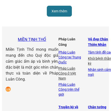
cho chính mình.
Xem thêm
MIỀN TỊNH THỔ
Pháp Luân
Vẻ đẹp Chân
Công
Thiện Nhẫn
Miền Tịnh Thổ mong muốn
Pháp Luân
Tâm tính đề ca
mang đến cho Quý độc giả
Công tại Trung
Khỏi bệnh thầ
cảm giác ấm áp và bình yên,
Quốc
kỳ
đặc biệt là một góc nhìn chân
Pháp Luân
Nhân sinh cả
thực và toàn diện về Pháp
Công ở Việt
ngộ
Nam
Luân Công.
Pháp Luân
Công trên thế
giới
Truyền kỳ về
Chân tướng