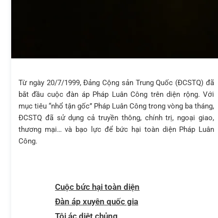
Từ ngày 20/7/1999, Đảng Cộng sản Trung Quốc (ĐCSTQ) đã
bắt đầu cuộc đàn áp Pháp Luân Công trên diện rộng. Với
mục tiêu “nhổ tận gốc” Pháp Luân Công trong vòng ba tháng,
ĐCSTQ đã sử dụng cả truyền thông, chính trị, ngoại giao,
thương mại… và bạo lực để bức hại toàn diện Pháp Luân
Công.
Cuộc bức hại toàn diện
Đàn áp xuyên quốc gia
Tội ác diệt chủng