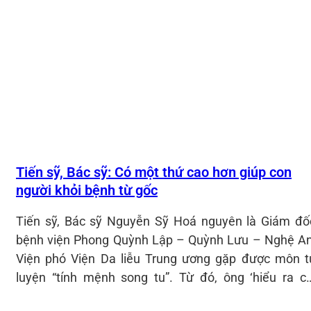
Tiến sỹ, Bác sỹ: Có một thứ cao hơn giúp con
người khỏi bệnh từ gốc
Tiến sỹ, Bác sỹ Nguyễn Sỹ Hoá nguyên là Giám đố
bệnh viện Phong Quỳnh Lập – Quỳnh Lưu – Nghệ An
Viện phó Viện Da liễu Trung ương gặp được môn t
luyện “tính mệnh song tu”. Từ đó, ông ‘hiểu ra cộ
nguồn của bệnh tật’ và tìm được phương thuốc vô gi