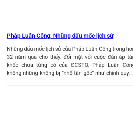
Pháp Luân Công: Những dấu mốc lịch sử
Những dấu mốc lịch sử của Pháp Luân Công trong hơ
32 năm qua cho thấy, đối mặt với cuộc đàn áp tà
khốc chưa từng có của ĐCSTQ, Pháp Luân Côn
không những không bị “nhổ tận gốc” như chính quyề
Trung Quốc chủ trương mà vẫn bước đi vững vàng va
kiên định, từ Trung Quốc hồng truyền đến khắp thê
giới. Sự phát triển rộng khắp của Pháp Luân Côn
cùng với sự ủng hộ mạnh mẽ từ cộng đồng quốc tế đ
chứng minh sức mạnh của "Chân-Thiện-Nhẫn" - mộ
nguyên lý có tính phổ quát ngày càng được thế giới tô
vinh.