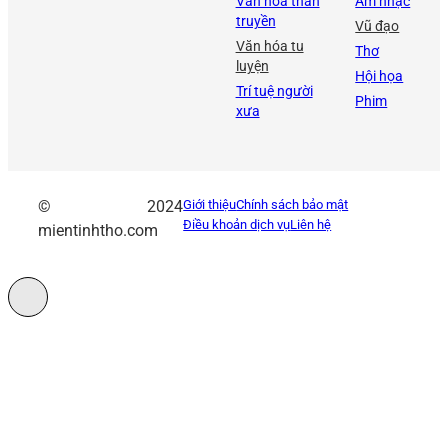
Văn hóa thần
Âm nhạc
truyền
Vũ đạo
Văn hóa tu
Thơ
luyện
Hội họa
Trí tuệ người
Phim
xưa
© 2024
Giới thiệu
Chính sách bảo mật
Điều khoản dịch vụ
Liên hệ
mientinhtho.com