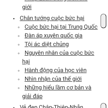
giới
Chân tướng cuộc bức hại
Cuộc bức hại tại Trung Quốc
Đàn áp xuyên quốc gia
Tội ác diệt chủng
Nguyên nhân của cuộc bức
hại
Hành động của học viên
Nhìn nhận của thế giới
Những hiểu lầm cơ bản và
giải đáp
Vẻ đẹp Chân-Thiện-Nhẫn