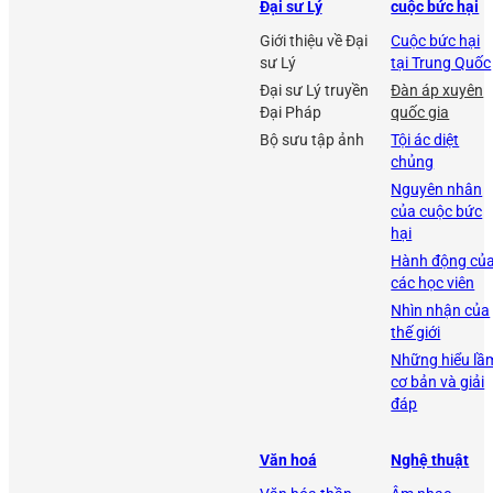
Đại sư Lý
cuộc bức hại
Giới thiệu về Đại
Cuộc bức hại
sư Lý
tại Trung Quốc
Đại sư Lý truyền
Đàn áp xuyên
Đại Pháp
quốc gia
Bộ sưu tập ảnh
Tội ác diệt
chủng
Nguyên nhân
của cuộc bức
hại
Hành động củ
các học viên
Nhìn nhận của
thế giới
Những hiểu lầ
cơ bản và giải
đáp
Văn hoá
Nghệ thuật