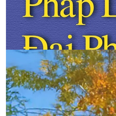
Pháp Luân Đại Pháp (còn có tên là Pháp Luân Công) là môn t
luyện “tính mệnh song tu”, được truyền tại Trung Quốc từ thá
5/1992. Nhờ những tác dung tốt đẹp đối với đạo đức, sức khỏ
và tinh thần của con người, Pháp Luân Công đang được thự
hành ở 156 quốc gia trên thế giới với hơn 100 triệu học viên.